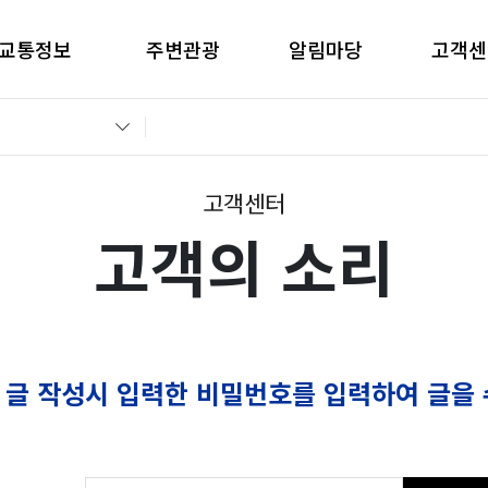
교통정보
주변관광
알림마당
고객센
간별CCTV현황
창원관광
공지사항
고객의 
교통통제정보
경남관광
입찰공고
자주묻는
전운전가이드
언론보도
부정부패 
고객센터
고객의 소리
 글 작성시 입력한 비밀번호를 입력하여 글을 