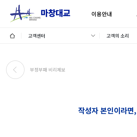
이용안내
마창대교 지리안내
구
고객센터
고객의 소리
통행료안내
미납통행료 납부안내
안
미납요금 조회 및 납부
부정부패 비리제보
이용제한차량
교통정보 및 미납알림
일평균 통행량
작성자 본인이라면,