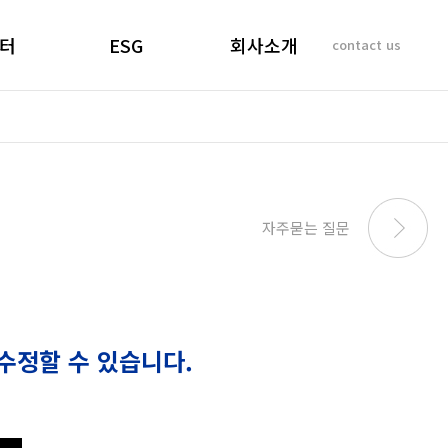
터
ESG
회사소개
contact us
소리
경영선언문
인사말
 질문
경영목표
기업이념
비리제보
ESG 실천
연혁
SUSTAINABILITY
사업개요 및 효과
자주묻는 질문
REPORT
마창대교 사진
오시는 길
수정할 수 있습니다.