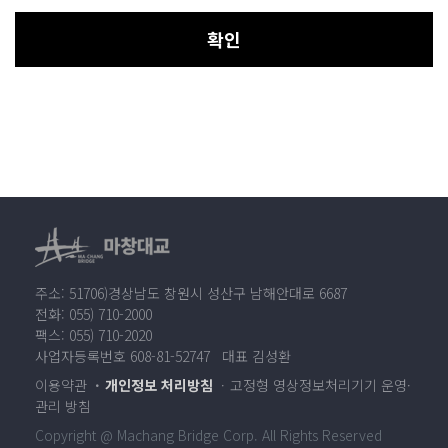
확인
주소: 51706)경상남도 창원시 성산구 남해안대로 6687
전화: 055) 710-2000
팩스: 055) 710-2020
사업자등록번호 608-81-52747 대표 김성환
이용약관
개인정보 처리방침
고정형 영상정보처리기기 운영·
관리 방침
Copyright @ Machang Bridge Corp. All Rights Reserved