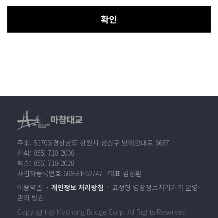
확인
주소: 51706)경상남도 창원시 성산구 남해안대로 6687
전화: 055) 710-2000
팩스: 055) 710-2020
사업자등록번호 608-81-52747 대표 김성환
이용약관
개인정보 처리방침
고정형 영상정보처리기기 운영·
관리 방침
Copyright @ Machang Bridge Corp. All Rights Reserved