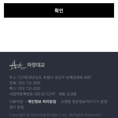
확인
주소: 51706)경상남도 창원시 성산구 남해안대로 6687
전화: 055) 710-2000
팩스: 055) 710-2020
사업자등록번호 608-81-52747 대표 김성환
이용약관
개인정보 처리방침
고정형 영상정보처리기기 운영·
관리 방침
Copyright @ Machang Bridge Corp. All Rights Reserved