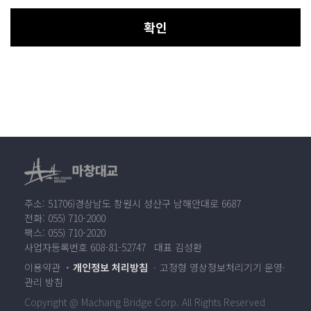
확인
주소: 51706)경상남도 창원시 성산구 남해안대로 6687
전화: 055) 710-2000
팩스: 055) 710-2020
사업자등록번호 608-81-52747 대표 김성환
이용약관
개인정보 처리방침
고정형 영상정보처리기기 운영·
관리 방침
Copyright @ Machang Bridge Corp. All Rights Reserved