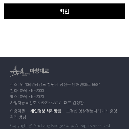
확인
주소: 51706)경상남도 창원시 성산구 남해안대로 6687
전화: 055) 710-2000
팩스: 055) 710-2020
사업자등록번호 608-81-52747 대표 김성환
이용약관
개인정보 처리방침
고정형 영상정보처리기기 운영·
관리 방침
Copyright @ Machang Bridge Corp. All Rights Reserved