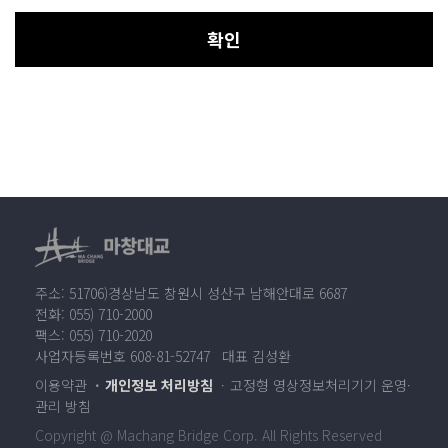
확인
주소: 51706)경상남도 창원시 성산구 남해안대로 6687
전화: 055) 710-2000
팩스: 055) 710-2020
사업자등록번호 608-81-52747 대표 김성환
이용약관
개인정보 처리방침
고정형 영상정보처리기기 운영·
관리 방침
Copyright @ Machang Bridge Corp. All Rights Reserved