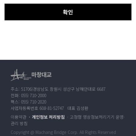
확인
주소: 51706)경상남도 창원시 성산구 남해안대로 6687
전화: 055) 710-2000
팩스: 055) 710-2020
사업자등록번호 608-81-52747 대표 김성환
이용약관
개인정보 처리방침
고정형 영상정보처리기기 운영·
관리 방침
Copyright @ Machang Bridge Corp. All Rights Reserved