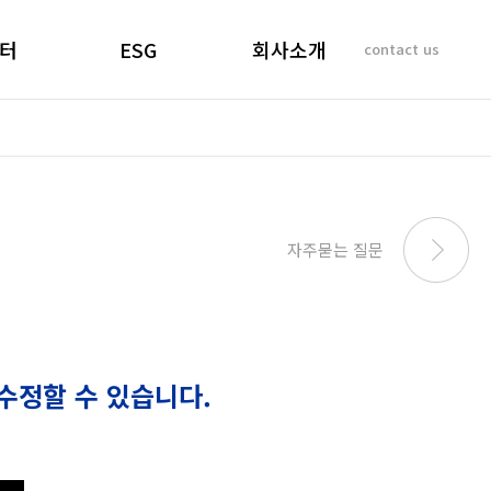
터
ESG
회사소개
contact us
소리
경영선언문
인사말
 질문
경영목표
기업이념
비리제보
ESG 실천
연혁
SUSTAINABILITY
사업개요 및 효과
자주묻는 질문
REPORT
마창대교 사진
오시는 길
수정할 수 있습니다.