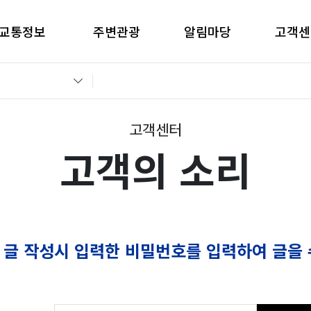
교통정보
주변관광
알림마당
고객센
간별CCTV현황
창원관광
공지사항
고객의 
교통통제정보
경남관광
입찰공고
자주묻는
전운전가이드
언론보도
부정부패 
고객센터
고객의 소리
 글 작성시 입력한 비밀번호를 입력하여 글을 