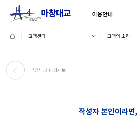
이용안내
마창대교 지리안내
구
고객센터
고객의 소리
통행료안내
미납통행료 납부안내
안
미납요금 조회 및 납부
부정부패 비리제보
이용제한차량
교통정보 및 미납알림
일평균 통행량
작성자 본인이라면,