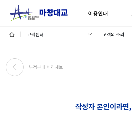
이용안내
마창대교 지리안내
구
고객센터
고객의 소리
통행료안내
미납통행료 납부안내
안
미납요금 조회 및 납부
부정부패 비리제보
이용제한차량
교통정보 및 미납알림
일평균 통행량
작성자 본인이라면,