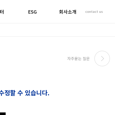
터
ESG
회사소개
contact us
소리
경영선언문
인사말
 질문
경영목표
기업이념
비리제보
ESG 실천
연혁
SUSTAINABILITY
사업개요 및 효과
자주묻는 질문
REPORT
마창대교 사진
오시는 길
수정할 수 있습니다.