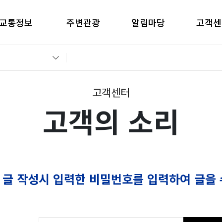
교통정보
주변관광
알림마당
고객센
간별CCTV현황
창원관광
공지사항
고객의 
교통통제정보
경남관광
입찰공고
자주묻는
전운전가이드
언론보도
부정부패 
고객센터
고객의 소리
 글 작성시 입력한 비밀번호를 입력하여 글을 