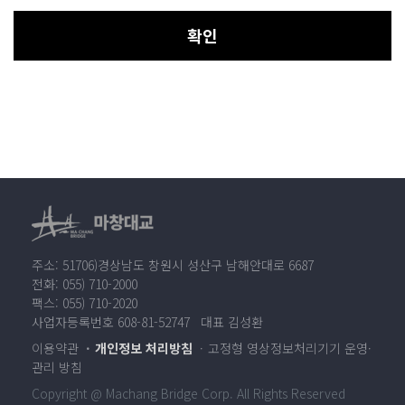
확인
주소: 51706)경상남도 창원시 성산구 남해안대로 6687
전화: 055) 710-2000
팩스: 055) 710-2020
사업자등록번호 608-81-52747 대표 김성환
이용약관
개인정보 처리방침
고정형 영상정보처리기기 운영·
관리 방침
Copyright @ Machang Bridge Corp. All Rights Reserved