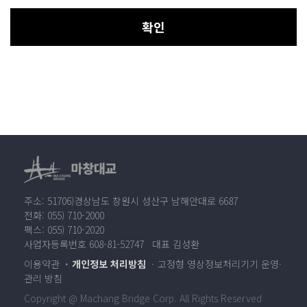
확인
주소: 51706)경상남도 창원시 성산구 남해안대로 6687
전화: 055) 710-2000
팩스: 055) 710-2020
사업자등록번호 608-81-52747 대표 김성환
이용약관
개인정보 처리방침
고정형 영상정보처리기기 운영·
관리 방침
Copyright @ Machang Bridge Corp. All Rights Reserved