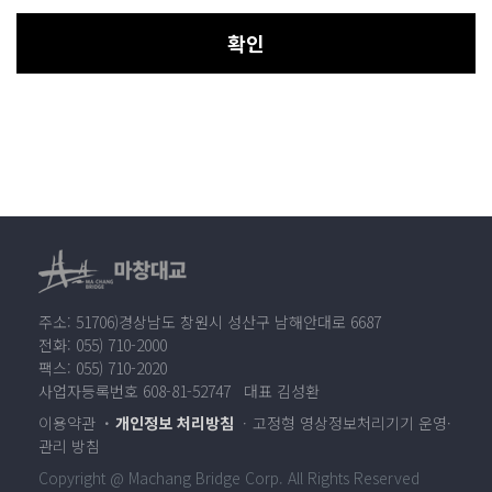
확인
주소: 51706)경상남도 창원시 성산구 남해안대로 6687
전화: 055) 710-2000
팩스: 055) 710-2020
사업자등록번호 608-81-52747 대표 김성환
이용약관
개인정보 처리방침
고정형 영상정보처리기기 운영·
관리 방침
Copyright @ Machang Bridge Corp. All Rights Reserved