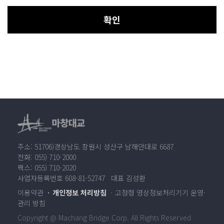
확인
주소: 51706)경상남도 창원시 성산구 남해안대로 6687
전화: 055) 710-2000
팩스: 055) 710-2020
사업자등록번호 608-81-52747 대표 김성환
이용약관
개인정보 처리방침
고정형 영상정보처리기기 운영·
관리 방침
Copyright @ Machang Bridge Corp. All Rights Reserved