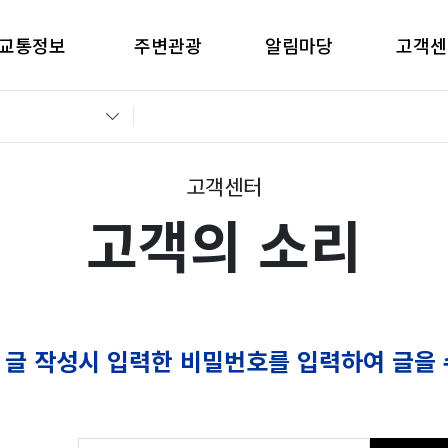
교통정보
주변관광
알림마당
고객센
간별CCTV현황
창원관광
공지사항
고객의 
교통통제정보
경남관광
입찰공고
자주묻는
전운전가이드
언론보도
부정부패 
고객센터
고객의 소리
 글 작성시 입력한 비밀번호를 입력하여 글을 