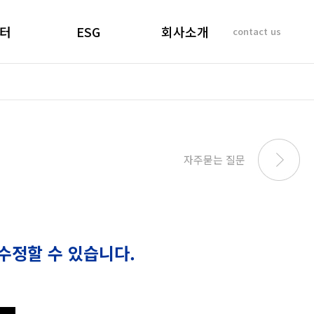
터
ESG
회사소개
contact us
소리
경영선언문
인사말
 질문
경영목표
기업이념
비리제보
ESG 실천
연혁
SUSTAINABILITY
사업개요 및 효과
자주묻는 질문
REPORT
마창대교 사진
오시는 길
수정할 수 있습니다.