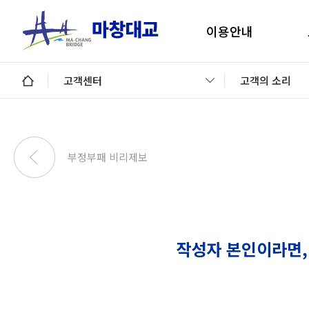
이용안내
마창대교 지리안내
구
고객센터
고객의 소리
통행료안내
미납통행료 납부안내
안
미납요금 조회 및 납부
부정부패 비리제보
이용제한차량
교통정보 및 미납알림
일평균 통행량
작성자 본인이라면,