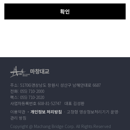
확인
주소: 51706)경상남도 창원시 성산구 남해안대로 6687
전화: 055) 710-2000
팩스: 055) 710-2020
사업자등록번호 608-81-52747 대표 김성환
이용약관
개인정보 처리방침
고정형 영상정보처리기기 운영·
관리 방침
Copyright @ Machang Bridge Corp. All Rights Reserved