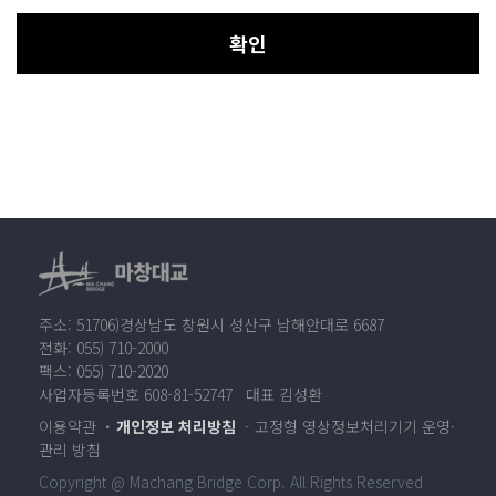
확인
주소: 51706)경상남도 창원시 성산구 남해안대로 6687
전화: 055) 710-2000
팩스: 055) 710-2020
사업자등록번호 608-81-52747 대표 김성환
이용약관
개인정보 처리방침
고정형 영상정보처리기기 운영·
관리 방침
Copyright @ Machang Bridge Corp. All Rights Reserved