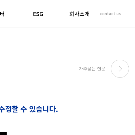
터
ESG
회사소개
contact us
소리
경영선언문
인사말
 질문
경영목표
기업이념
비리제보
ESG 실천
연혁
SUSTAINABILITY
사업개요 및 효과
자주묻는 질문
REPORT
마창대교 사진
오시는 길
수정할 수 있습니다.