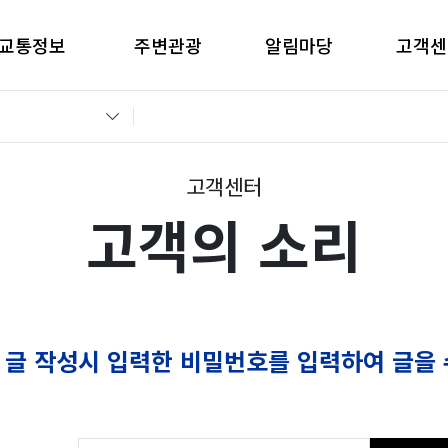
교통정보
주변관광
알림마당
고객센
간별CCTV현황
창원관광
공지사항
고객의 
교통통제정보
경남관광
입찰공고
자주묻는
전운전가이드
언론보도
부정부패 
고객센터
고객의 소리
 글 작성시 입력한 비밀번호를 입력하여 글을 