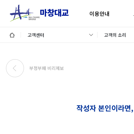
이용안내
마창대교 지리안내
구
고객센터
고객의 소리
통행료안내
미납통행료 납부안내
안
미납요금 조회 및 납부
부정부패 비리제보
이용제한차량
교통정보 및 미납알림
일평균 통행량
작성자 본인이라면,