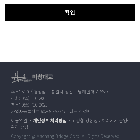
확인
주소: 51706)경상남도 창원시 성산구 남해안대로 6687
전화: 055) 710-2000
팩스: 055) 710-2020
사업자등록번호 608-81-52747 대표 김성환
이용약관
개인정보 처리방침
고정형 영상정보처리기기 운영·
관리 방침
Copyright @ Machang Bridge Corp. All Rights Reserved