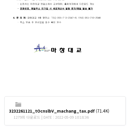
3232261121_tOcnslbV_machang_tax.pdf
(71.4K)
1279회 다운로드 | DATE : 2022-05-09 10:18:36