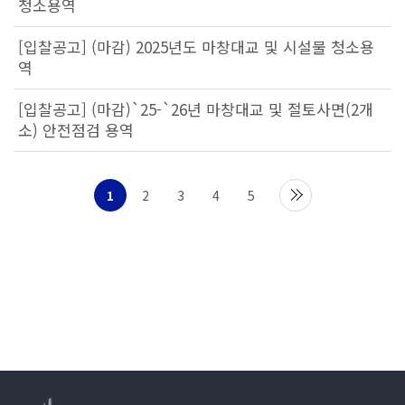
청소용역
[입찰공고] (마감) 2025년도 마창대교 및 시설물 청소용
역
[입찰공고] (마감)`25-`26년 마창대교 및 절토사면(2개
소) 안전점검 용역
1
2
3
4
5