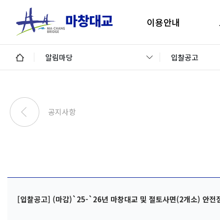
이용안내
마창대교 지리안내
구
알림마당
입찰공고
통행료안내
미납통행료 납부안내
안
미납요금 조회 및 납부
공지사항
이용제한차량
교통정보 및 미납알림
일평균 통행량
[입찰공고] (마감)`25-`26년 마창대교 및 절토사면(2개소) 안전