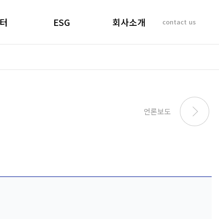
터
ESG
회사소개
contact us
소리
경영선언문
인사말
 질문
경영목표
기업이념
비리제보
ESG 실천
연혁
SUSTAINABILITY
사업개요 및 효과
언론보도
REPORT
마창대교 사진
오시는 길