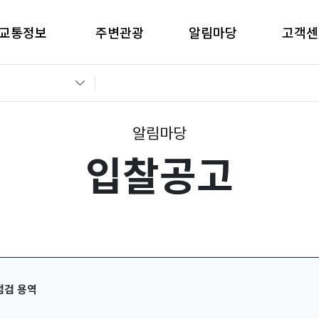
교통정보
주변관광
알림마당
고객센
간별CCTV현황
창원관광
공지사항
고객의 
교통통제정보
경남관광
입찰공고
자주묻는
전운전가이드
언론보도
부정부패 
알림마당
입찰공고
점검 용역