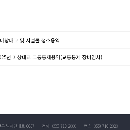
년도 마창대교 및 시설물 청소용역
 2025년 마창대교 교통통제용역(교통통제 장비임차)
산구 남해안대로 6687
전화: 055) 710-2000
팩스: 055) 710-2020